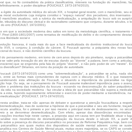
ral que, no fio contraditório da prática classificatória, interveio na fundação do manicômio, f
 definitivamente, o poder disciplinar (FOUCAULT, 1973-1974/2010).
b a égide da autoridade médica do século XIX, o hospital geral reverte, com o manicômio, seu 
a moral excludente cuja insígnia constitui o "espaço natural" dos pecadores, dos insensatos
 manicômio atualizou, sob a rubrica da medicalização, a aniquilação do louco sob os auspíc
de, tributária do discurso clerical e do racionalismo cartesiano que conjurou, durante séculos, o l
 do erro (FOUCAULT, 1972/2001).
o em que a sociedade moderna deu saltos em torno da metodologia científica, o tratamento 
. Pinel (1800-1801/2007) como tentativa de modificação do delírio e do comportamento desvia
ova liberdade social e
revolução francesa, é nada mais do que a face medicalizada do domínio institucional do louc
lo XVII, o conjurou à condição do cárcere. E Foucault aponta: a psiquiatria deu novas fa
ucional do louco, e não domínio científico da loucura.
 do pensamento moderno, em torno de cem anos depois do ato pineliano, surgiu a psicanálise
z-se valer pela inovação do ato de escutar, dando ao "doente" a palavra, bem como a articula
onsciente) que se engendra pela fala do próprio "doente", e não pelo poder de um "mestre". 
s diversificam? Diríamos, em torno da posição de autoridade.
oucault (1973-1974/2010) como uma "sobremedicalização", a psicanálise se acha, nada ob
ão, entre as formas mais contundentes de ruptura com o discurso médico. É o que tratare
questionando esta afirmação de Foucault, e situando a importância da psicanálise na lóg
ção hoje. Ou seja, se o pensamento de Foucault assume inalienável importância para o avan
bre o problema das instituições da loucura - ecoando na desconstrução do saber psiquiátric
 da vida na sociedade moderna - faz circular a ideia de que psicanálise não supera a medicali
a a esta, fazendo supostamente referendar o exercício de poder mediante a transferência, na
emedicalização" (FOUCAULT, 1973-1974/2010).
nesta análise, trata-se não apenas de debater e questionar a atenção foucaultiana a respei
obremedicalização, mas de sustentar a hipótese de que a psicanálise e seu ato fundante, traçad
scuta analítica, foi o primeiro e por isso mesmo o principal mote de desbravamento, no sécu
eio a se denominar desmedicalização. Com efeito, apesar das dissonâncias encontradas 
ncepções inscritas hoje neste campo, a proposta aqui em causa tem por finalidade situar o lug
canálise nos movimentos de desmedicalização da loucura desde o século XX, a partir 
o sobre a presença do discurso psicanalítico no processo de Reforma Psiquiátrica hoje, bem c
 psicanalítico aos quais muitos dos dispositivos de saúde mental aderem: como se suste
canalítica nos Centros de Saúde Mental atuais, muitas vezes majoritária, se os CAPS se constit
istória do Brasil, como centros de atenção inspirados na Psiquiatria Democrática Italiana? Se o