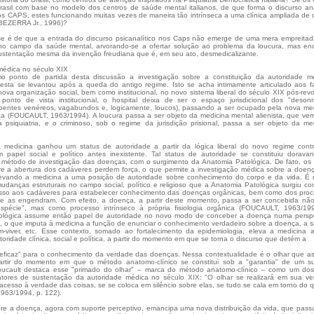
rasil com base no modelo dos centros de saúde mental italianos, de que forma o discurso ana
os CAPS, estes funcionando muitas vezes de maneira tão intrínseca a uma clínica ampliada de
 (BEZERRA Jr., 1996)?
se é de que a entrada do discurso psicanalítico nos Caps não emerge de uma mera empreita
 no campo da saúde mental, arvorando-se a ofertar solução ao problema da loucura, mas en
ustentação mesma da invenção freudiana que é, em seu ato, desmedicalizante.
médica no século XIX
 ponto de partida desta discussão a investigação sobre a constituição da autoridade mé
sta se levantou após a queda do antigo regime. Isto se acha intimamente articulado aos f
 nova organização social, bem como institucional, no novo sistema liberal do século XIX pós-rev
 ponto de vista institucional, o hospital deixa de ser o espaço jurisdicional dos "deson
doentes venéreos, vagabundos e, logicamente, loucos), passando a ser ocupado pela nova me
ca (FOUCAULT, 1963/1994). A loucura passa a ser objeto da medicina mental alienista, que ve
a psiquiatria, e o criminoso, sob o regime da jurisdição prisional, passa a ser objeto da me
 medicina ganhou um status de autoridade a partir da lógica liberal do novo regime contr
papel social e político antes inexistente. Tal status de autoridade se constituiu dorava
método de investigação das doenças, com o surgimento da Anatomia Patológica. De fato, os
bre a abertura dos cadáveres perdem força, o que permite a investigação médica sobre a doen
levando a medicina a uma posição de autoridade sobre conhecimento do corpo e da vida. É
udanças estruturais no campo social, político e religioso que a Anatomia Patológica surgiu c
esso aos cadáveres para estabelecer conhecimento das doenças orgânicas, bem como dos pro
que as engendram. Com efeito, a doença, a partir deste momento, passa a ser concebida nã
pécie", mas como processo intrínseco à própria fisiologia orgânica (FOUCAULT, 1963/199
ológica assume então papel de autoridade no novo modo de conceber a doença numa perspe
a, o que imputa à medicina a função de enunciar o conhecimento verdadeiro sobre a doença, a 
m-viver, etc. Esse contexto, somado ao fortalecimento da epidemiologia, eleva a medicina
oridade clínica, social e política, a partir do momento em que se torna o discurso que detém a
eficaz" para o conhecimento da verdade das doenças. Nessa contextualidade é o olhar que 
partir do momento em que o método anatomo-clínico se constitui sob a "garantia" de um s
Foucault destaca esse "primado do olhar" – marca do método anatomo-clínico – como um do
atores de sustentação da autoridade médica no século XIX: "O olhar se realizará em sua v
 acesso à verdade das coisas, se se coloca em silêncio sobre elas, se tudo se cala em torno do 
963/1994, p. 122).
re a doença, agora com suporte perceptivo, emancipa uma nova distribuição da vida, que pass