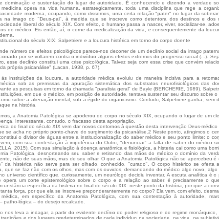
e dominação e sustentação do lugar de autoridade. É conhecendo e dizendo a verdade so
 medicina opera na vida humana, estrategicamente, toda uma disciplina que rege a organ
sociedade moderna, ocupando, como dissemos, uma certa relação "pater" no lugar da sobera
da na imago do "Deus-pai", à medida que se inscreve como detentora dos destinos e dos 
ciedade liberal do século XIX. Com efeito, o humano passa a nascer, viver, socializar-se, ado
os do médico. Eis então, aí, o cerne da medicalização da vida, e consequentemente da loucu
derna.
titucional do século XIX: Salpetriere e a loucura histérica em torno do corpo doente
rande número de efeitos psicológicos parece-nos decorrer de um declínio social da imago pater
cionado por se voltarem contra o indivíduo alguns efeitos extremos do progresso social (...). Sej
ro, esse declínio constitui uma crise psicológica. Talvez seja com essa crise que convém relaci
a própria psicanálise" (Lacan, 1938, p. 67).
às instituições da loucura, a autoridade médica evoluiu de maneira incisiva para a retom
 médica sob as premissas da apuração sistemática dos substratos neurofisiológicos das d
vante as pesquisas em torno da chamada "paralisia geral" de Bayle (BERCHERIE, 1989). Salpetr
stituições, em que o médico, em posição de autoridade, tentava sustentar seu discurso sobre o
omo sobre a alienação mental, sob a égide do organicismo. Contudo, Salpetriere ganha, sem 
que na história.
mos, a Anatomia Patológica se apoderou do corpo no século XIX, ocupando o lugar de um cl
ença. Interessante, contudo, o fracasso desta apropriação.
térica do final do século XIX vem dar novos contornos à questão desta intervenção Deus-médico
ue se acha no próprio ponto-chave do surgimento da psicanálise.2 Neste ponto, atingimos o ce
nstitui o divisor de águas entre a institucionalização do saber médico e seu ponto limite: o co
e vem, com sua contestação à impotência do Outro, "denunciar" a falta de saber do médico s
LLA, 2015). Com sua simulação à doença anatômica e fisiológica, a histeria cai como uma bo
omia Patológica, desnorteando seu saber e retirando das mãos do médico o domínio da ver
ente, não de suas mãos, mas de seu olhar. O que a Anatomia Patológica não se apercebeu é
" da histérica não serve para ser olhado, conhecido, "curado". O corpo histérico se oferta
ada, que se faz não com os olhos, mas com os ouvidos, demandando do médico algo novo, algo
no universo científico que, curiosamente, um neurólogo decidiu inventar. A escuta analítica é o
e opera um corte epistemológico sobre o corpo e a relação ao saber; é precisamente o q
rcunstância específica da histeria no final do século XIX: neste ponto da história, por que a con
a tanta força, por que ela se inscreve preponderantemente no corpo? Ela vem, com efeito, desma
 médica, em específico da Anatomia Patológica, com sua contestação à autoridade, mar
– patho-lógica – do desejo recalcado.
o nos leva a indagar, a partir do evidente declínio do poder religioso e do regime monárquico,
 tradições e dos lugares predeterminados de cada indivíduo na sociedade, na vida, na subjetiv