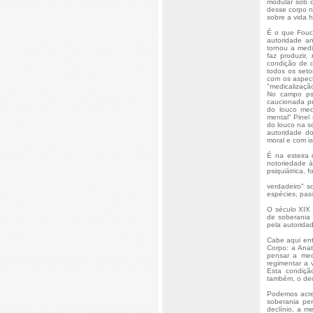
modular sob o
desse corpo n
sobre a vida 
É o que Fouc
autoridade an
tornou a medi
faz produzir
condição de d
todos os seto
com os aspecto
"medicalizaç
No campo psi
caucionada pe
do louco med
mental" Pinel
do louco na s
autoridade d
moral e com is
É na esteira
notoriedade à
psiquiátrica, 
verdadeiro" s
espécies, pas
O século XIX
de soberania
pela autorida
Cabe aqui ent
Corpo: a Anat
pensar a med
regimentar a 
Esta condiçã
também, o dec
Podemos acres
soberania pe
declínio, a 