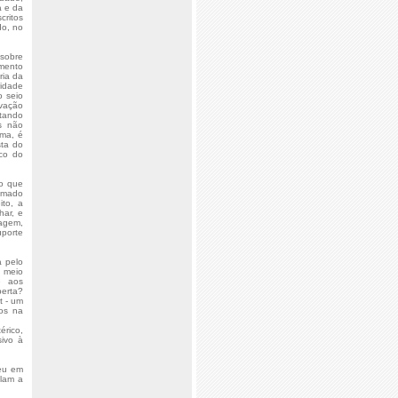
a e da
critos
do, no
 sobre
imento
ria da
ridade
o seio
rvação
atando
as não
gma, é
sta do
ico do
co que
rimado
ito, a
har, e
uagem,
uporte
a pelo
o meio
e aos
berta?
t - um
dos na
érico,
sivo à
deu em
ulam a