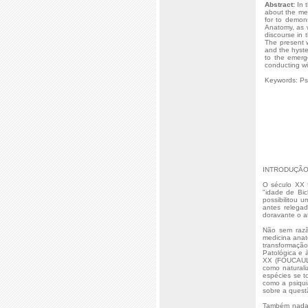
Abstract:
In t
about the med
for to demon
Anatomy, as w
discourse in 
The present w
and the hyste
to the emerg
conducting wir
Keywords: Psy
INTRODUÇÃ
O século XX 
"idade de Bic
possibilitou 
antes relega
doravante o a
Não sem razã
medicina anato
transformação
Patológica e 
XX (FOUCAULT,
como naturali
espécies se t
como a psiqui
sobre a ques
Também nada a