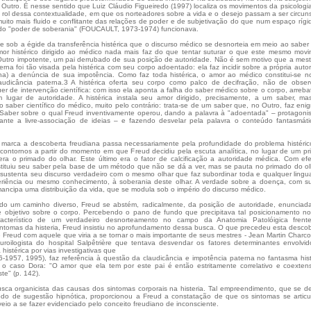
 Outro. É nesse sentido que Luiz Cláudio Figueiredo (1997) localiza os movimentos da psicologi
o rol dessa contextualidade, em que os norteadores sobre a vida e o desejo passam a ser circuns
ito mais fluido e conflitante das relações de poder e de subjetivação do que num espaço rígi
do "poder de soberania" (FOUCAULT, 1973-1974) funcionava.
e sob a égide da transferência histérica que o discurso médico se desnorteia em meio ao saber
or histérico dirigido ao médico nada mais faz do que tentar suturar o que este mesmo mov
Outro impotente, um pai derrubado de sua posição de autoridade. Não é sem motivo que a mest
rna foi tão visada pela histérica com seu corpo adoentado: ela faz incidir sobre a própria auto
na) a denúncia de sua impotência. Como faz toda histérica, o amor ao médico constitui-se n
udicância paterna.3 A histérica oferta seu corpo como palco de decifração, não de obse
uer de intervenção científica: com isso ela aponta a falha do saber médico sobre o corpo, arreb
 lugar de autoridade. A histérica instala seu amor dirigido, precisamente, a um saber, m
o saber científico do médico, muito pelo contrário: trata-se de um saber que, no Outro, faz eni
 Saber sobre o qual Freud inventivamente operou, dando a palavra à "adoentada" – protagoni
ante a livre-associação de ideias – e fazendo desvelar pela palavra o conteúdo fantasmát
e marca a descoberta freudiana passa necessariamente pela profundidade do problema histéri
ontornos a partir do momento em que Freud decidiu pela escuta analítica, no lugar de um p
 era o primado do olhar. Este último era o fator de calcificação a autoridade médica. Com efe
tituiu seu saber pela base de um método que não se dá a ver, mas se pauta no primado do ol
sustenta seu discurso verdadeiro com o mesmo olhar que faz subordinar toda e qualquer ling
eriência ou mesmo conhecimento, à soberania deste olhar. A verdade sobre a doença, com s
mancipa uma distribuição da vida, que se modula sob o império do discurso médico.
do um caminho diverso, Freud se abstém, radicalmente, da posição de autoridade, enunciad
e objetivo sobre o corpo. Percebendo o pano de fundo que precipitava tal posicionamento n
característico de um verdadeiro desnorteamento no campo da Anatomia Patolóigica frent
intomas da histeria, Freud insistiu no aprofundamento dessa busca. O que precedeu esta desco
 Freud com aquele que viria a se tornar o mais importante de seus mestres - Jean Martin Charco
uroilogista do hospital Salpêtrière que tentava desvendar os fatores determinantes envolvi
 histérica por vias investigativas que
-1957, 1995), faz referência à questão da claudicância e impotência paterna no fantasma hist
o caso Dora: "O amor que ela tem por este pai é então estritamente correlativo e coexten
te" (p. 142).
usca organicista das causas dos sintomas corporais na histeria. Tal empreendimento, que se 
do de sugestão hipnótica, proporcionou a Freud a constatação de que os sintomas se artic
veio a se fazer evidenciado pelo conceito freudiano de inconsciente.