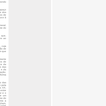
azendo
espaço
 e dos
ios de
ouco à
moral,
nte do
o que,
ces ao
, cuja
ção de
Em que
stante
mos de
ica da
ço das
o e da
zação,
 forma
to das
o pela
lo XX,
entre
ar e o
de um
omo do
nta a
uíram,
s CAPS