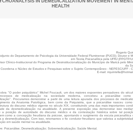
YCHOANALYSIS IN DEMEDICALIZATION MOVEMENT IN MENT
HEALTH
Rogerio Quin
Adjunto do Departamento de Psicologia da Universidade Federal Fluminense (PUCG); Doutor e M
em Teoria Psicanalítica pela UFRJ (PPGTP/U
isor Clínico-Institucional do Programa de Desinstitucionalização do Município de Maricá pelo Minis
da S
 Coordena o Núcleo de Estudos e Pesquisas sobre o Sujeito Contemporâneo - NEPESC/UFF - 
E-mail: rrquintella@hotmai
obra "O poder psiquiátrico" Michel Foucault, um dos maiores expoentes pensadores do sécu
rocessos de medicalização na sociedade moderna, concebeu a psicanálise como
lização". Procuramos demonstrar a partir de uma leitura apurada dos processos de medicali
gimento da Anatomia Patológica, bem como da Psiquiatria, que a psicanálise nasceu com
strutura do discurso médico vigente no século XIX, constituindo uma das mais importantes cond
dade da desmedicalização na atualidade. A presente exposição visa demonstrar isso media
e a posição de autoridade do discurso médico e da contestação histérica sobre tal posiç
bem como a concepção freudiana da psicose, apontando o surgimento da escuta psicanalítica
a a desmedicalização. Com isso, retomamos o fio condutor freudiano que valoriza a subjetivida
nção em saúde mental na atualidade.
ve: Psicanálise; Desmedicalização; Sobremedicalização; Saúde Mental.