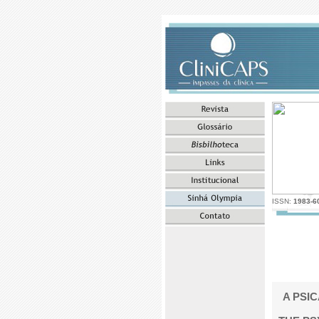
ISSN:
1983-6
A PSI