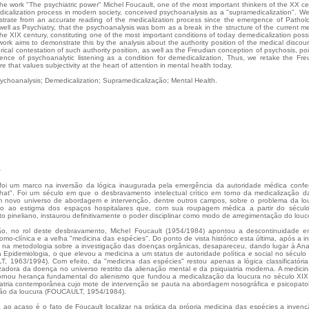
he work "The psychiatric power" Michel Foucault, one of the most important thinkers of the XX ce
icalization process in modern society, conceived psychoanalysis as a "supramedicalization". We
strate from an accurate reading of the medicalization process since the emergence of Patholo
ell as Psychiatry, that the psychoanalysis was born as a break in the structure of the current me
the XIX century, constituting one of the most important conditions of today demedicalization possib
ork aims to demonstrate this by the analysis about the authority position of the medical discour
rical contestation of such authority position, as well as the Freudian conception of psychosis, po
ence of psychoanalytic listening as a condition for demedicalization. Thus, we retake the Fre
e that values subjectivity at the heart of attention in mental health today.
choanalysis; Demedicalization; Supramedicalização; Mental Health.
O
foi um marco na inversão da lógica inaugurada pela emergência da autoridade médica confe
hat". Foi um século em que o desbravamento intelectual crítico em torno da medicalização d
um novo universo de abordagem e intervenção, dentre outros campos, sobre o problema da lo
do ao estigma dos espaços hospitalares que, com sua roupagem médica a partir do século
to pineliano, instaurou definitivamente o poder disciplinar como modo de arregimentação do louc
o, no rol deste desbravamento, Michel Foucault (1954/1984) apontou a descontinuidade e
mo-clínica e a velha "medicina das espécies". Do ponto de vista histórico esta última, após a i
 na metodologia sobre a investigação das doenças orgânicas, desapareceu, dando lugar à An
à Epidemiologia, o que elevou a medicina a um status de autoridade política e social no século
 1963/1994). Com efeito, da "medicina das espécies" restou apenas a lógica classificatóri
zadora da doença no universo restrito da alienação mental e da psiquiatria moderna. A medici
ornou herança fundamental do alienismo que fundou a medicalização da loucura no século XI
atria contemporânea cujo mote de intervenção se pauta na abordagem nosográfica e psicopato
tão da loucura (FOUCAULT, 1954/1984).
o acaso é o fato de Foucault localizar na prática da própria medicina das espécies a inven