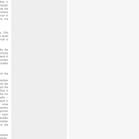
bre o
ização
nia da
rumos
ecer e
ra, na
na. Um
a qual
onar o
ada da
oenças
iere é
 corpo
dúvida
ero da
 sobre
rne da
rpo da
obre o
mba no
dade –
 que o
 a uma
 antes
 ponto
ue vem
versão
ntelar
ca da
 sobre
idade,