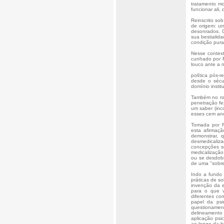
tratamento mo
funcionar ali,
Reinscrito so
de origem: um
desonrados. O
sua bestialida
condição pura
Nesse context
cunhado por F
louco ante a n
política pós-
desde o sécu
domínio instit
Também no rol
penetração fe
um saber (inc
esses cem ano
Tomada por F
esta afirmaç
demonstrar, 
desmedicaliza
concepções so
medicalização
ou se desdobr
de uma "sobr
Indo a fundo 
práticas de s
invenção da e
para o que v
diferentes co
papel da psi
questionament
delineamento
aplicação psi
ao longo da h