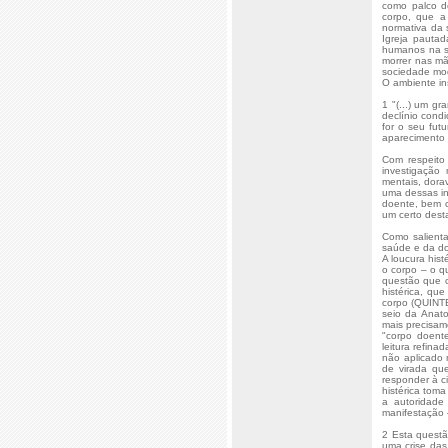
como palco d
corpo, que a
normativa da 
Igreja pauta
humanos na so
morrer nas mã
sociedade mo
O ambiente ins
1 "(...) um g
declínio condi
for o seu futu
aparecimento d
Com respeito 
investigação
mentais, dora
uma dessas in
doente, bem c
um certo desta
Como salienta
saúde e da do
A loucura his
o corpo – o q
questão que co
histérica, qu
corpo (QUINTE
seio da Anat
mais precisam
"corpo doente
leitura refin
não aplicado 
de virada qu
responder à ci
histérica tom
a autoridade
manifestação 
2 Esta questã
uma crise das