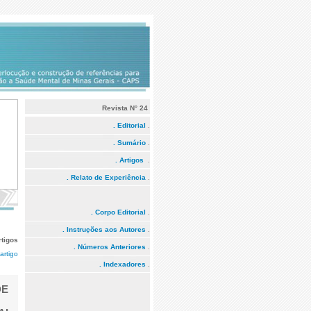
Revista N° 24
.
. Editorial
.
. Sumário
.
. Artigos
.
. Relato de Experiência
.
. Corpo Editorial
.
. Instruções aos Autores
.
rtigos
. Números Anteriores
.
artigo
. Indexadores
.
DE