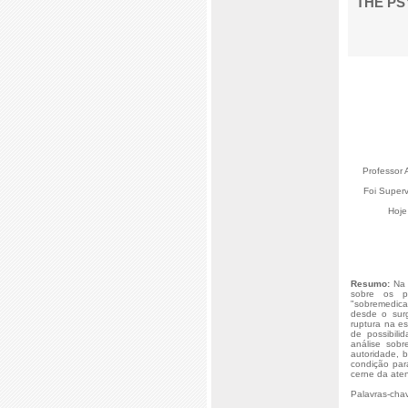
THE PS
Professor 
Foi Superv
Hoje
Resumo:
Na 
sobre os p
"sobremedica
desde o sur
ruptura na e
de possibili
análise sobr
autoridade, 
condição par
cerne da ate
Palavras-cha