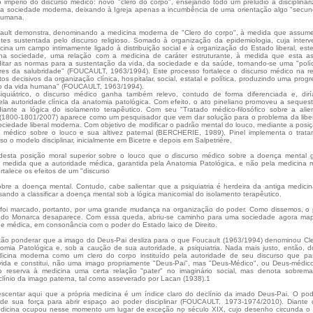
 império do discurso médico: novo "clero do corpo", ensejando todo um prelúdio à disciplinar
a sociedade moderna, deixando à Igreja apenas a incumbência de uma orientação algo "secun
humana.
ault demonstra, denominando a medicina moderna de "Clero do corpo", à medida que assum
tes sustentada pelo discurso religioso. Somado à organização da epidemiologia, cuja inter
cina um campo intimamente ligado à distribuição social e à organização do Estado liberal, este
, na sociedade, uma relação com a medicina de caráter estruturante, à medida que esta 
itar as normas para a sustentação da vida, da sociedade e da saúde, tornando-se uma "polí
res da salubridade" (FOUCAULT, 1963/1994). Este processo fortalece o discurso médico na r
s decisivos da organização clínica, hospitalar, social, estatal e política, produzindo uma progr
ão da vida humana" (FOUCAULT, 1963/1994).
quiátrico, o discurso médico ganha também relevo, contudo de forma diferenciada e, dir
la autoridade clínica da anatomia patológica. Com efeito, o ato pineliano promoveu a seques
iante a lógica do isolamento terapêutico. Com seu "Tratado médico-filosófico sobre a ali
 (1800-1801/2007) aparece como um pesquisador que vem dar solução para o problema da lib
ociedade liberal moderna. Com objetivo de modificar o padrão mental do louco, mediante a posi
o médico sobre o louco e sua altivez paternal (BERCHERIE, 1989), Pinel implementa o trat
so o modelo disciplinar, inicialmente em Bicetre e depois em Salpetrière.
 desta posição moral superior sobre o louco que o discurso médico sobre a doença mental
 medida que a autoridade médica, garantida pela Anatomia Patológica, e não pela medicina 
fortalece os efeitos de um "discurso
obre a doença mental. Contudo, cabe salientar que a psiquiatria é herdeira da antiga medici
sando a classificar a doença mental sob a lógica manicomial do isolamento terapêutico.
 foi marcado, portanto, por uma grande mudança na organização do poder. Como dissemos, o
 do Monarca desaparece. Com essa queda, abriu-se caminho para uma sociedade agora ma
de médica, em consonância com o poder do Estado laico de Direito.
ão ponderar que a imago do Deus-Pai desliza para o que Foucault (1963/1994) denominou Cl
omia Patológica e, sob a caução de sua autoridade, a psiquiatria. Nada mais justo, então, 
icina moderna como um clero do corpo instituído pela autoridade de seu discurso que pa
vida e constitui, não uma imago propriamente "Deus-Pai", mas "Deus-Médico", ou Deus-médico
o reserva à medicina uma certa relação "pater" no imaginário social, mas denota sobrema
línio da imago paterna, tal como asseverado por Lacan (1938).1
centar aqui que a própria medicina é um índice claro do declínio da imado Deus-Pai. O po
rde sua força para abrir espaço ao poder disciplinar (FOUCAULT, 1973-1974/2010). Diante
medicina ocupou nesse momento um lugar de exceção no século XIX, cujo desenho circunda o