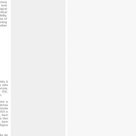
ntury
 look
gical
dical
ility.
se of
inting
udian
rida à
a vida
ucura,
 XIX,
o.
ntre a
ntensa
atomia
 XIX e
a, bem
na das
X, bem
lógica
ção do