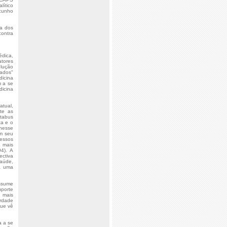
lítico
 cunho
da dos
contra
dica,
atores
olução
rados"
dicina
m a se
dicina
atual,
nte as
 tabus
ça e o
 nesse
om seu
cessos
o mais
4). A
ctiva
saúde,
 a uma
assume
uporte
s mais
erdade
que vê
a a se