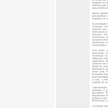
surgiram no B
adentra hoje 
psicanalítico
Nossa hipóte
psicanalistas
respaldo na s
A autoridade 
Tomando como
veremos que e
intrínsecos à
francesa. Do
(criminosos, 
anatomo-clíni
transformar n
criminológica.
Com efeito, a
assumindo um 
mudanças no 
religiosos so
organismo, e
contexto de m
direito de ac
fisiológicos 
como uma "es
Anatomia Pat
processualist
a cura, o be
posição de aut
"metodologia 
primazia, a 
perceptivo. 
importantes f
própria e terá
(FOUCAULT, 1
A verdade sob