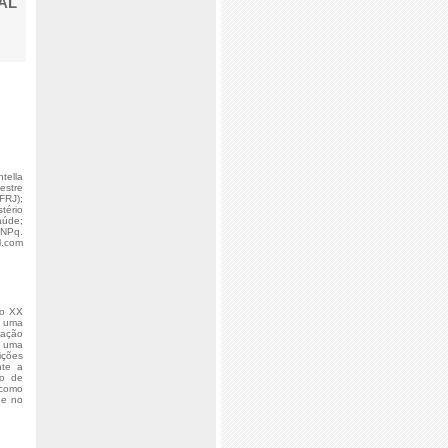
AL
tella
estre
FRJ);
tério
aúde;
CNPq.
l.com
lo XX
 uma
zação
o uma
ições
nte a
ão de
 como
de no