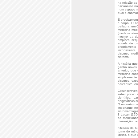
na relação ao
psicanálise n
num espaço mu
qual o chama
É precisament
o corpo. O am
deflagra: um 
medicina mode
(médico-pater
mesmo da cla
empírica, seq
aquele de um
propriamente 
inconsciente.
discurso medi
sintoma.
A história qu
ganha novos c
anterior, que
medicina cons
simplesmente 
discurso, exp
perceptivo, e
Circunscreven
saber prévio 
científico, 
enigmáticos s
O encontro de
importante ne
sintomatologia
3 Lacan (1956
ao mencionar 
diminuição des
diferiam da b
torno do méto
ideias, o que 