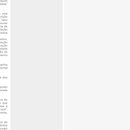
ização
dária"
e uma
venção
 fator
assume
cia de
elação
essiva
íamos,
tração
enação
erdade
ção de
amento
 ganha
mental
na das
 poder
peada
ero do
do que
ssa a
-pai".
neira,
der de
 desse
 corpo